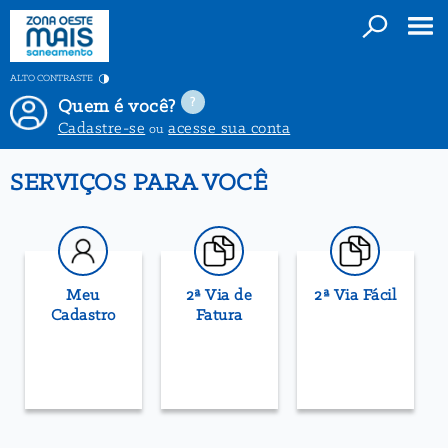
ALTO CONTRASTE
Quem é você?
Cadastre-se
acesse sua conta
ou
SERVIÇOS PARA VOCÊ
Meu
2ª Via de
2ª Via Fácil
Cadastro
Fatura