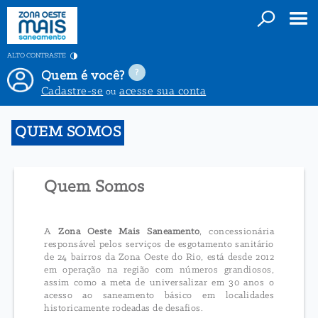
ALTO CONTRASTE
Quem é você?
Cadastre-se
acesse sua conta
ou
QUEM SOMOS
Quem Somos
A
Zona Oeste Mais Saneamento
, concessionária
responsável pelos serviços de esgotamento sanitário
de 24 bairros da Zona Oeste do Rio, está desde 2012
em operação na região com números grandiosos,
assim como a meta de universalizar em 30 anos o
acesso ao saneamento básico em localidades
historicamente rodeadas de desafios.