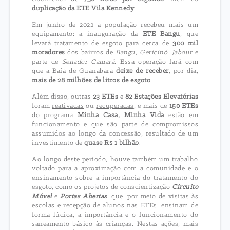
duplicação da ETE Vila Kennedy
.
Em junho de 2022 a população recebeu mais um
equipamento: a inauguração da
ETE Bangu
, que
levará tratamento de esgoto para cerca de
300 mil
moradores
dos bairros de
Bangu
,
Gericinó
,
Jabour
e
parte de
Senador Camará
. Essa operação fará com
que a Baía de Guanabara
deixe de receber
, por dia,
mais de 28 milhões de litros de esgoto
.
Além disso, outras
23 ETEs
e
82 Estações Elevatórias
foram
reativadas
ou
recuperadas
, e mais de
150 ETEs
do programa
Minha Casa, Minha Vida
estão em
funcionamento e que são parte de compromissos
assumidos ao longo da concessão, resultado de um
investimento de
quase R$ 1 bilhão
.
Ao longo deste período, houve também um trabalho
voltado para a aproximação com a comunidade e o
ensinamento sobre a importância do tratamento do
esgoto, como os projetos de conscientização
Circuito
Móvel
e
Portas Abertas
, que, por meio de visitas às
escolas e recepção de alunos nas ETEs, ensinam de
forma lúdica, a importância e o funcionamento do
saneamento básico às crianças. Nestas ações, mais