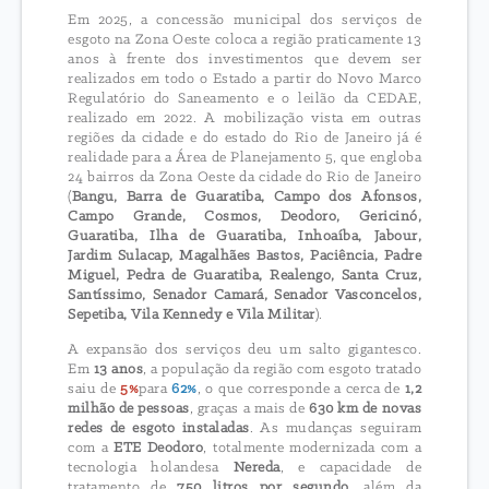
Em 2025, a concessão municipal dos serviços de
esgoto na Zona Oeste coloca a região praticamente 13
anos à frente dos investimentos que devem ser
realizados em todo o Estado a partir do Novo Marco
Regulatório do Saneamento e o leilão da CEDAE,
realizado em 2022. A mobilização vista em outras
regiões da cidade e do estado do Rio de Janeiro já é
realidade para a Área de Planejamento 5, que engloba
24 bairros da Zona Oeste da cidade do Rio de Janeiro
(
Bangu, Barra de Guaratiba, Campo dos Afonsos,
Campo Grande, Cosmos, Deodoro, Gericinó,
Guaratiba, Ilha de Guaratiba, Inhoaíba, Jabour,
Jardim Sulacap, Magalhães Bastos, Paciência, Padre
Miguel, Pedra de Guaratiba, Realengo, Santa Cruz,
Santíssimo, Senador Camará, Senador Vasconcelos,
Sepetiba, Vila Kennedy e Vila Militar
).
A expansão dos serviços deu um salto gigantesco.
Em
13 anos
, a população da região com esgoto tratado
saiu de
5%
para
62%
, o que corresponde a cerca de
1,2
milhão de pessoas
, graças a mais de
630 km de novas
redes de esgoto instaladas
. As mudanças seguiram
com a
ETE Deodoro
, totalmente modernizada com a
tecnologia holandesa
Nereda
, e capacidade de
tratamento de
750 litros por segundo
, além da