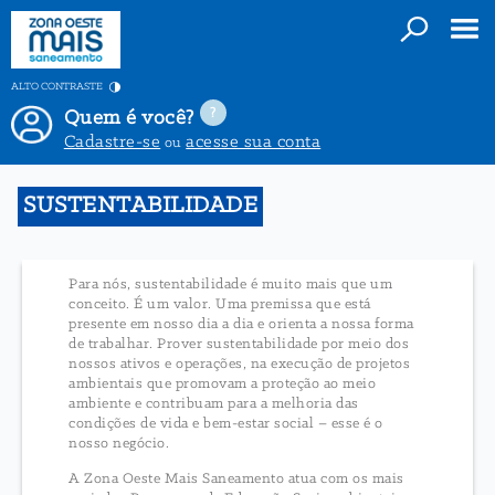
ALTO CONTRASTE
Quem é você?
Cadastre-se
acesse sua conta
ou
SUSTENTABILIDADE
Para nós, sustentabilidade é muito mais que um
conceito. É um valor. Uma premissa que está
presente em nosso dia a dia e orienta a nossa forma
de trabalhar. Prover sustentabilidade por meio dos
nossos ativos e operações, na execução de projetos
ambientais que promovam a proteção ao meio
ambiente e contribuam para a melhoria das
condições de vida e bem-estar social – esse é o
nosso negócio.
A Zona Oeste Mais Saneamento atua com os mais