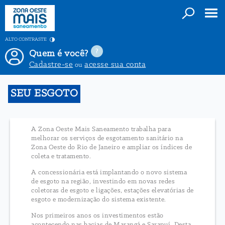
ALTO CONTRASTE
Quem é você?
Cadastre-se
acesse sua conta
ou
SEU ESGOTO
A Zona Oeste Mais Saneamento trabalha para
melhorar os serviços de esgotamento sanitário na
Zona Oeste do Rio de Janeiro e ampliar os índices de
coleta e tratamento.
A concessionária está implantando o novo sistema
de esgoto na região, investindo em novas redes
coletoras de esgoto e ligações, estações elevatórias de
esgoto e modernização do sistema existente.
Nos primeiros anos os investimentos estão
acontecendo nas bacias de Marangá e Sarapuí. Desta