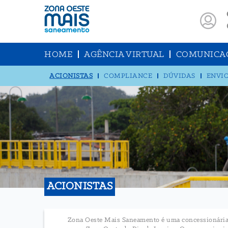
HOME
AGÊNCIA VIRTUAL
COMUNICA
ACIONISTAS
COMPLIANCE
DÚVIDAS
ENVIO
ACIONISTAS
Zona Oeste Mais Saneamento é uma concessionária fo