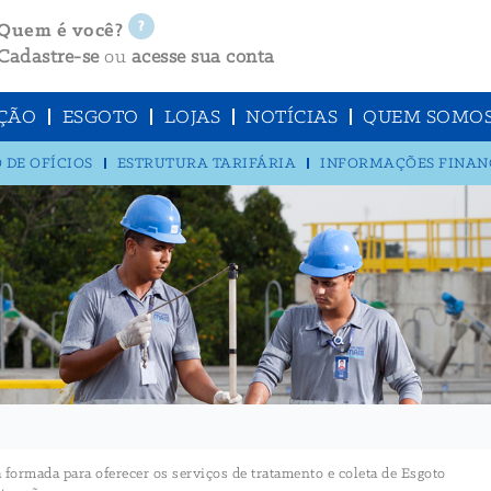
Quem é você?
Cadastre-se
ou
acesse sua conta
ÇÃO
ESGOTO
LOJAS
NOTÍCIAS
QUEM SOMO
 DE OFÍCIOS
ESTRUTURA TARIFÁRIA
INFORMAÇÕES FINAN
rmada para oferecer os serviços de tratamento e coleta de Esgoto