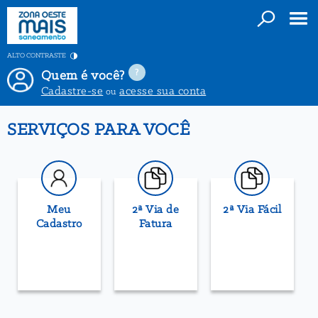
ALTO CONTRASTE
Quem é você?
Cadastre-se
acesse sua conta
ou
SERVIÇOS PARA VOCÊ
Meu
2ª Via de
2ª Via Fácil
Cadastro
Fatura