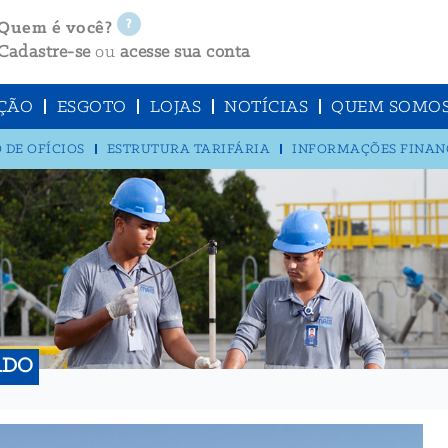
Quem é você?
Cadastre-se
ou
acesse sua conta
ÇÃO
ESGOTO
LOJAS
NOTÍCIAS
QUEM SOMO
 DE OFÍCIOS
ESTRUTURA TARIFÁRIA
INFORMAÇÕES FINAN
ADO