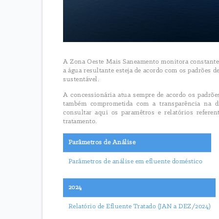
A Zona Oeste Mais Saneamento monitora constanteme
a água resultante esteja de acordo com os padrões 
sustentável.
A concessionária atua sempre de acordo os padrões
também comprometida com a transparência na div
consultar aqui os paramêtros e relatórios refere
tratamento.
Parâmetros de Análise
Parâmetros de análise em efluente doméstico
2024
Relatório de Efluente Tratado (JAN a DEZ/2024)