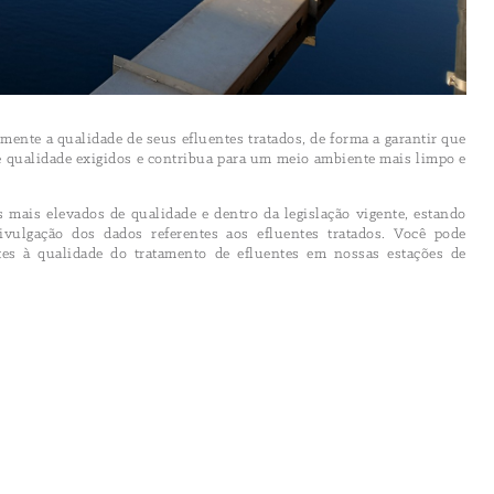
nte a qualidade de seus efluentes tratados, de forma a garantir que
de qualidade exigidos e contribua para um meio ambiente mais limpo e
 mais elevados de qualidade e dentro da legislação vigente, estando
ulgação dos dados referentes aos efluentes tratados. Você pode
ntes à qualidade do tratamento de efluentes em nossas estações de