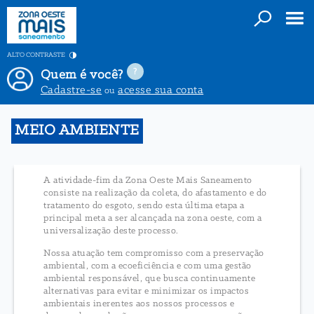
ALTO CONTRASTE
Quem é você?
Cadastre-se
acesse sua conta
ou
MEIO AMBIENTE
A atividade-fim da Zona Oeste Mais Saneamento
consiste na realização da coleta, do afastamento e do
tratamento do esgoto, sendo esta última etapa a
principal meta a ser alcançada na zona oeste, com a
universalização deste processo.
Nossa atuação tem compromisso com a preservação
ambiental, com a ecoeficiência e com uma gestão
ambiental responsável, que busca continuamente
alternativas para evitar e minimizar os impactos
ambientais inerentes aos nossos processos e