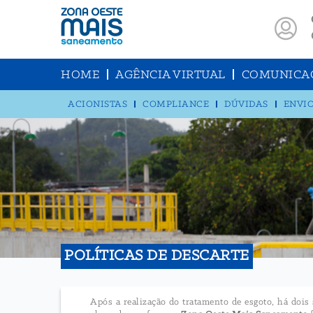
HOME
AGÊNCIA VIRTUAL
COMUNICA
ACIONISTAS
COMPLIANCE
DÚVIDAS
ENVIO
POLÍTICAS DE DESCARTE
Após a realização do tratamento de esgoto, há doi