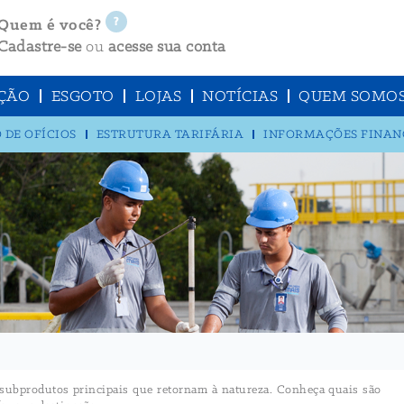
Quem é você?
Cadastre-se
ou
acesse sua conta
ÇÃO
ESGOTO
LOJAS
NOTÍCIAS
QUEM SOMO
 DE OFÍCIOS
ESTRUTURA TARIFÁRIA
INFORMAÇÕES FINAN
s subprodutos principais que retornam à natureza. Conheça quais são