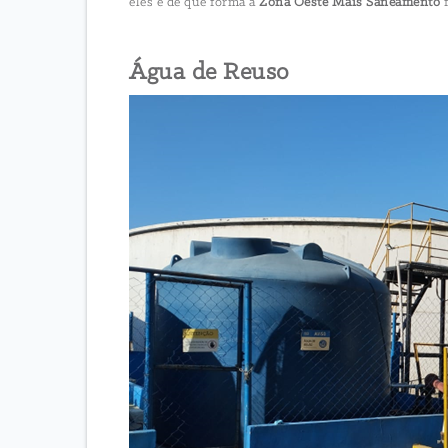
eles e de que forma a
Zona Oeste Mais Saneamento
f
Água de Reuso