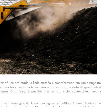
mofílica acelerada, o lodo tratado é transformado em um composto
zado na tratamento da terra, convertido em um produto de qualidade e
tamento. Com isso, é possível fechar um ciclo sustentável, com a
aquecimento global. A compostagem termofílica é uma técnica que