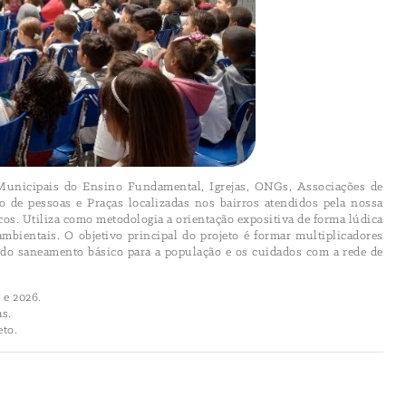
 Municipais do Ensino Fundamental, Igrejas, ONGs, Associações de
o de pessoas e Praças localizadas nos bairros atendidos pela nossa
cos. Utiliza como metodologia a orientação expositiva de forma lúdica
ambientais. O objetivo principal do projeto é formar multiplicadores
 do saneamento básico para a população e os cuidados com a rede de
 e 2026.
as.
eto.