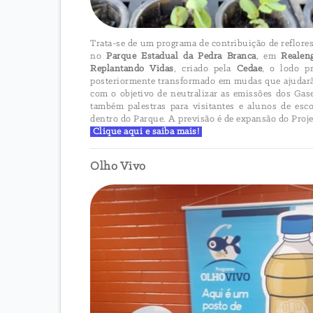
Trata-se de um programa de contribuição de reflores
no
Parque Estadual da Pedra Branca
, em
Realen
Replantando Vidas
, criado pela
Cedae
, o lodo p
posteriormente transformado em mudas que ajudarão
com o objetivo de neutralizar as emissões dos Ga
também palestras para visitantes e alunos de esc
dentro do Parque. A previsão é de expansão do Proje
Clique aqui e saiba mais!
Olho Vivo