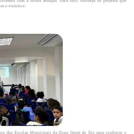
uscamos com a nossa atuação. Para isso, conheça os projetos que
es e vizinhos:
anos das Escolas Municipais da Zona Oeste do Rio para conhecer o