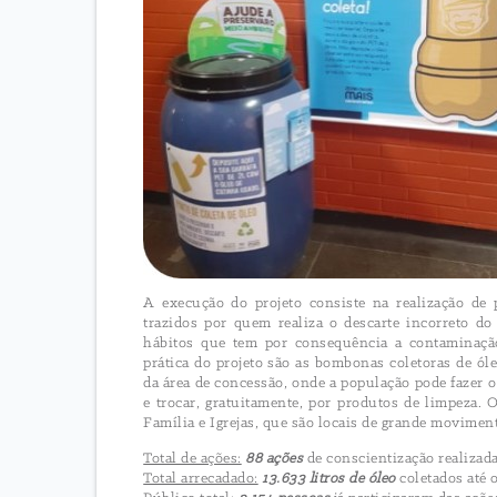
A execução do projeto consiste na realização de 
trazidos por quem realiza o descarte incorreto do
hábitos que tem por consequência a contaminação 
prática do projeto são as bombonas coletoras de óle
da área de concessão, onde a população pode fazer o 
e trocar, gratuitamente, por produtos de limpeza.
Família e Igrejas, que são locais de grande movimen
Total de ações:
88 ações
de conscientização realizad
Total arrecadado:
13.633 litros de óleo
coletados até