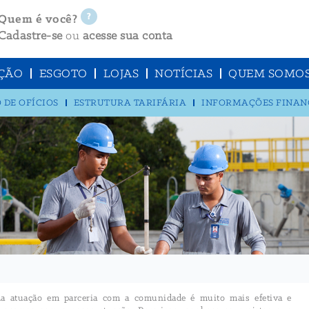
Quem é você?
Cadastre-se
ou
acesse sua conta
ÇÃO
ESGOTO
LOJAS
NOTÍCIAS
QUEM SOMO
 DE OFÍCIOS
ESTRUTURA TARIFÁRIA
INFORMAÇÕES FINAN
 atuação em parceria com a comunidade é muito mais efetiva e