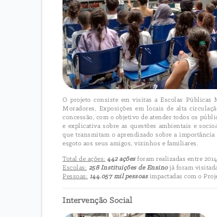
O projeto consiste em visitas a Escolas Públicas
Moradores, Exposições em locais de alta circulaçã
concessão, com o objetivo de atender todos os públi
e explicativa sobre as questões ambientais e socio
que transmitam o aprendizado sobre a importância
esgoto aos seus amigos, vizinhos e familiares.
Total de ações:
442 ações
foram realizadas entre 2014
Escolas:
258 Instituições de Ensino
já foram visitad
Pessoas:
144.057 mil pessoas
impactadas com o Proj
Intervenção Social