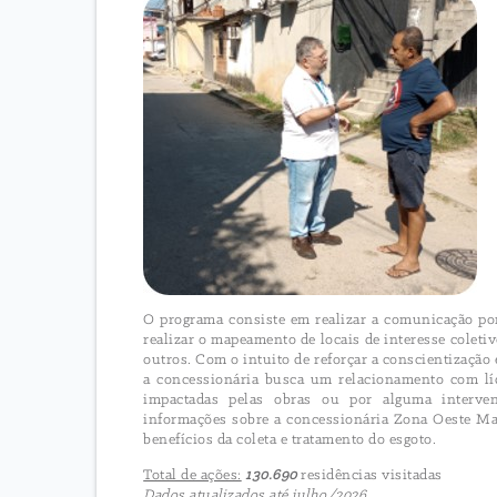
O programa consiste em realizar a comunicação por
realizar o mapeamento de locais de interesse coleti
outros. Com o intuito de reforçar a conscientização 
a concessionária busca um relacionamento com líd
impactadas pelas obras ou por alguma interve
informações sobre a concessionária Zona Oeste Ma
benefícios da coleta e tratamento do esgoto.
Total de ações:
130.690
residências visitadas
Dados atualizados até julho/2026