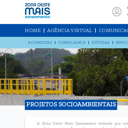
HOME
AGÊNCIA VIRTUAL
COMUNICA
ACIONISTAS
COMPLIANCE
DÚVIDAS
ENVIO
PROJETOS SOCIOAMBIENTAIS
A Zona Oeste Mais Saneamento entende que uma