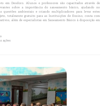
to em Deodoro. Alunos e professores são capacitados através de
evantes sobre a importância do saneamento básico, ajudando no
s questões ambientais e criando multiplicadores para levar estes
jeto, totalmente gratuito para as Instituições de Ensino, conta com
creativos, além de especialistas em Saneamento Básico à disposição em
ro
as ações