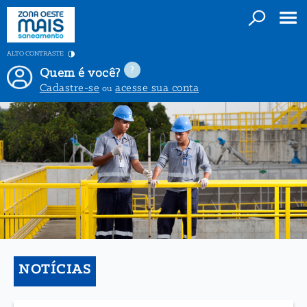
ALTO CONTRASTE
Quem é você?
Cadastre-se
acesse sua conta
ou
NOTÍCIAS