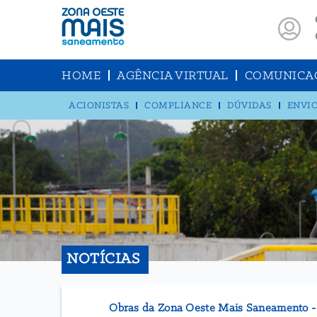
HOME
AGÊNCIA VIRTUAL
COMUNICA
ACIONISTAS
COMPLIANCE
DÚVIDAS
ENVIO
NOTÍCIAS
Obras da Zona Oeste Mais Saneamento - L