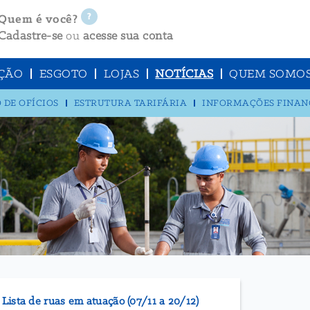
Quem é você?
Cadastre-se
ou
acesse sua conta
ÇÃO
ESGOTO
LOJAS
NOTÍCIAS
QUEM SOMO
 DE OFÍCIOS
ESTRUTURA TARIFÁRIA
INFORMAÇÕES FINAN
ista de ruas em atuação (07/11 a 20/12)