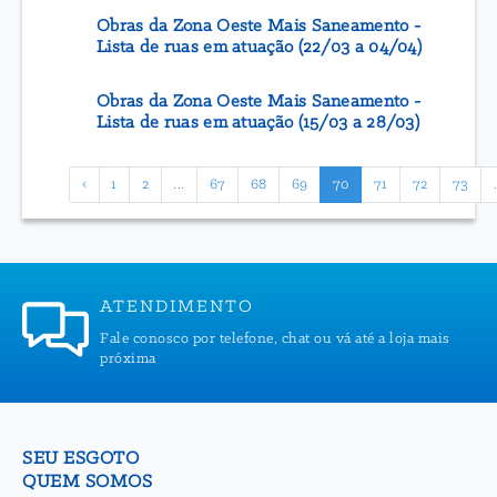
Obras da Zona Oeste Mais Saneamento -
Lista de ruas em atuação (22/03 a 04/04)
Obras da Zona Oeste Mais Saneamento -
Lista de ruas em atuação (15/03 a 28/03)
‹
1
2
...
67
68
69
70
71
72
73
.
ATENDIMENTO
Fale conosco por telefone, chat ou vá até a loja mais
próxima
SEU ESGOTO
QUEM SOMOS