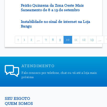
Feirão Quinzena da Zona Oeste Mais
Saneamento de 8 a 19 de setembro
Instabilidade no sinal de internet na Loja
Bangu
‹
1
2
...
7
8
9
10
11
12
13
...
ATENDIMENTO
Fale conosco por telefone, chat ou vá até a loja mais
próxima
SEU ESGOTO
QUEM SOMOS