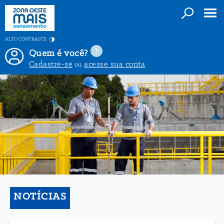
ALTO CONTRASTE
Quem é você?
Cadastre-se
acesse sua conta
ou
NOTÍCIAS