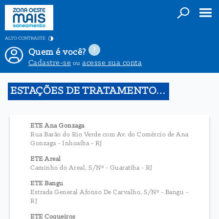
ALTO CONTRASTE
Quem é você?
Cadastre-se
acesse sua conta
ou
ESTAÇÕES DE TRATAMENTO DE ESGOTO
ETE Ana Gonzaga
Rua Barão do Rio Verde com Av. do Comércio de Ana
Gonzaga - Inhoaíba - RJ
ETE Areal
Caminho do Areal, S/Nº - Guaratiba - RJ
ETE Bangu
Estrada General Afonso De Carvalho, S/Nº - Bangu -
RJ
ETE Coqueiros