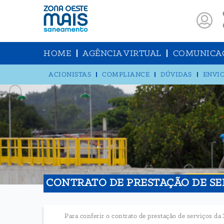
HOME
AGÊNCIA VIRTUAL
COMUNICA
ACIONISTAS
COMPLIANCE
DÚVIDAS
ENVIO
CONTRATO DE PRESTAÇÃO DE SE
Para conferir o contrato de prestação de serviços 