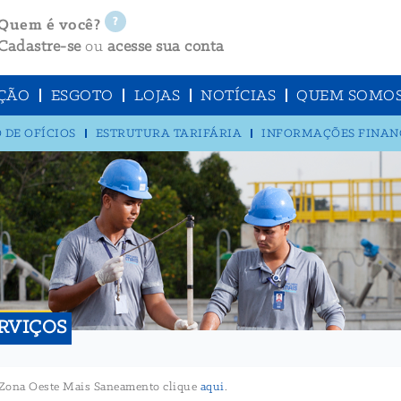
Quem é você?
Cadastre-se
ou
acesse sua conta
ÇÃO
ESGOTO
LOJAS
NOTÍCIAS
QUEM SOMO
 DE OFÍCIOS
ESTRUTURA TARIFÁRIA
INFORMAÇÕES FINAN
RVIÇOS
da Zona Oeste Mais Saneamento clique
aqui
.