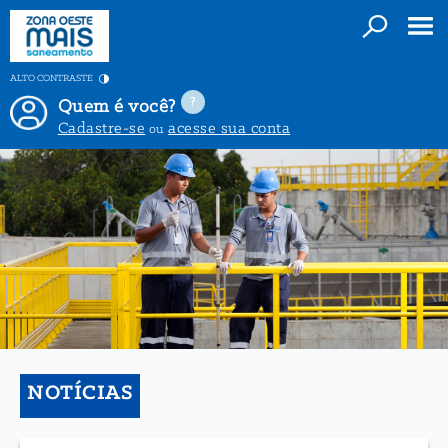
ALTO CONTRASTE
Quem é você?
Cadastre-se
acesse sua conta
ou
NOTÍCIAS